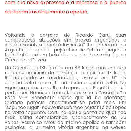
com sua nova expressão e a imprensa e o público
adotaram imediatamente o apelido.
Voltando à carreira de Ricardo Carú, suas
competitivas atuações em provas argentinas e
internacionais a “contrário-senso” lhe renderam na
Argentina o apelido pejorativo de “eterno segundo
lugar” até que um belo dia a sorte lhe sorriu ........ no
Circuito da Gávea...
Na Gávea de 1935 largou em 4º lugar, mas um furo
no pneu no início da corrida o relegou ao 11º lugar.
Recuperando-se rapidamente, estava em 6º na
décima volta e em 4º na décima quinta volta. Na
vigésima primeira volta ultrapassou o Bugatti do “às”
português Henrique Lehrfeld e passou a “escoltar” o
Ford V-8 Benedicto Lopes que ia na liderança.
Quando parecia encaminhar-se para mais um
“segundo lugar” houve inesperado acidente de Lopes
na volta seguinte. Carú herdou a ponta da qual não
mais sairia completando vitoriosamente as 25
voltas. Assim se livrou do infame apelido e também
assinalou a primeira vitória argentina na Gávea