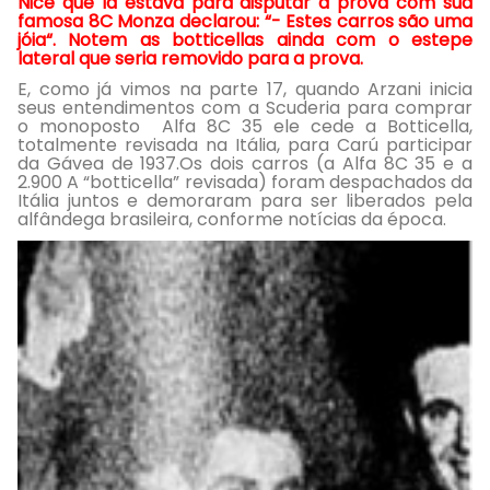
Nice que lá estava para disputar a prova com sua
famosa 8C Monza declarou: “- Estes carros são uma
jóia“. Notem as botticellas ainda com o estepe
lateral que seria removido para a prova.
E, como já vimos na parte 17, quando Arzani inicia
seus entendimentos com a Scuderia para comprar
o monoposto Alfa 8C 35 ele cede a Botticella,
totalmente revisada na Itália, para Carú participar
da Gávea de 1937.Os dois carros (a Alfa 8C 35 e a
2.900 A “botticella” revisada) foram despachados da
Itália juntos e demoraram para ser liberados pela
alfândega brasileira, conforme notícias da época.