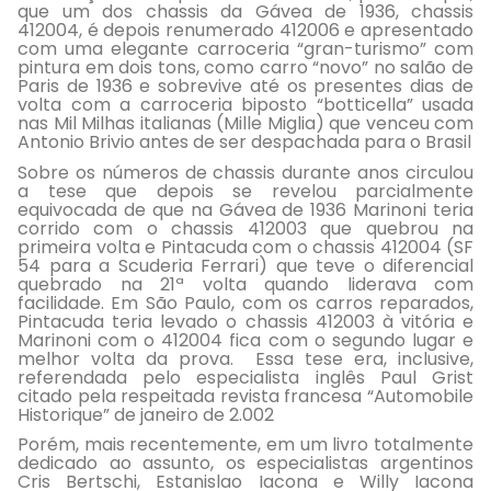
que um dos chassis da Gávea de 1936, chassis
412004, é depois renumerado 412006 e apresentado
com uma elegante carroceria “gran-turismo” com
pintura em dois tons, como carro “novo” no salão de
Paris de 1936 e sobrevive até os presentes dias de
volta com a carroceria biposto “botticella” usada
nas Mil Milhas italianas (Mille Miglia) que venceu com
Antonio Brivio antes de ser despachada para o Brasil
Sobre os números de chassis durante anos circulou
a tese que depois se revelou parcialmente
equivocada de que na Gávea de 1936 Marinoni teria
corrido com o chassis 412003 que quebrou na
primeira volta e Pintacuda com o chassis 412004 (SF
54 para a Scuderia Ferrari) que teve o diferencial
quebrado na 21ª volta quando liderava com
facilidade. Em São Paulo, com os carros reparados,
Pintacuda teria levado o chassis 412003 à vitória e
Marinoni com o 412004 fica com o segundo lugar e
melhor volta da prova. Essa tese era, inclusive,
referendada pelo especialista inglês Paul Grist
citado pela respeitada revista francesa “Automobile
Historique” de janeiro de 2.002
Porém, mais recentemente, em um livro totalmente
dedicado ao assunto, os especialistas argentinos
Cris Bertschi, Estanislao Iacona e Willy Iacona