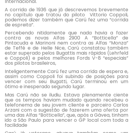
Internacional.
A corrida de 1936 que já descrevemos brevemente
no capítulo que tratou do piloto Vittorio Coppoli,
podemos dizer também que Carú fez uma “corrida
de espreita”.
Percebendo nitidamente que nada havia a fazer
contra as novas Alfas 2900 A “Botticella” de
Pintacuda e Marinoni nem contra as Alfas “Monza”
de Teffé e de Helle Nice, Carú constatou também
estar superado pelos Bugattis mais rápidos (Lehrfeld
e Coppoli) e pelos melhores Fords V-8 “especiais”
dos pilotos brasileiros,
Inteligentemente Carú fez uma corrida de espera e,
assim como Coppoli foi subindo de posições para
vencer com seu Bugatti, Carú terminou em um
ótimo e inesperado segundo lugar.
Mas Carú não se iludiu. Estava plenamente ciente
que os tempos haviam mudado quando recebeu o
telefonema de seu jovem cliente e parceiro Carlos
Arzani com a sugestão de fazerem uma oferta por
uma das Alfas “Botticella”, que, após a Gávea, tinham
ido a São Paulo para vencer o GP local com toda a
facilidade