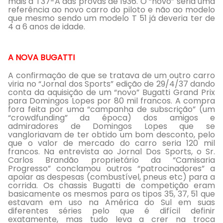
mais a T37-A das provas de 1936. O “novo” seria uma
referência ao novo carro do piloto e não ao modelo
que mesmo sendo um modelo T 51 já deveria ter de
4 a 6 anos de idade.
A NOVA BUGATTI
A confirmação de que se tratava de um outro carro
viria no “Jornal dos Sports” edição de 29/4/37 dando
conta da aquisição de um “novo” Bugatti Grand Prix
para Domingos Lopes por 80 mil francos. A compra
fora feita por uma “campanha de subscrição” (um
“crowdfunding” da época) dos amigos e
admiradores de Domingos Lopes que se
vangloriavam de ter obtido um bom desconto, pelo
que o valor de mercado do carro seria 120 mil
francos. Na entrevista ao Jornal Dos Sports, o Sr.
Carlos Brandão proprietário da “Camisaria
Progresso” conclamou outros “patrocinadores” a
apoiar as despesas (combustível, pneus etc) para a
corrida. Os chassis Bugatti de competição eram
basicamente os mesmos para os tipos 35, 37, 51 que
estavam em uso na América do Sul em suas
diferentes séries pelo que é difícil definir
exatamente, mas tudo leva a crer na troca