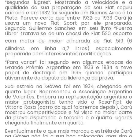
“segundos lugres”. Mostrando a velocidade e a
qualidade de sua preparação de seu Fiat seguiu
carreira e em 1932 foi segundo em Buenos Aires e La
Plata. Parece certo que entre 1932 ou 1933 Carú já
usava um novo Fiat Sport por ele preparado.
Segundo Guillermo Sanchez em seu livro “Fuerza
Libre” tratava se de um chassi de Fiat 520 esporte
com motor de
maior cilindrada de Fiat 519 (6
cilindros em linha 4,7 litros) especialmente
preparado com interessantes modificações.
“Para variar” foi segundo em algumas etapas do
Grande Prêmio Argentino em 1933 e 1934 e teve
papel de destaque em 1935 quando participou
ativamente da disputa da liderança da prova.
Sua estreia na Gávea foi em 1934 chegando em
quarto lugar. Representou a Associação Argentina
de Volantes. Embora na representação argentina o
maior protagonista tenha sido o Rosa-Fiat de
Vittorio Rosa (carro do qual falaremos depois), Carú
mostrou competitividade e foi visto na maior parte
da prova disputando o terceiro e o quarto lugares
chegando finalmente em quarto.
Eventualmente o que mais marcou a estréia de Carú
na Gávea não foi a sua boa colocação, mas sim o