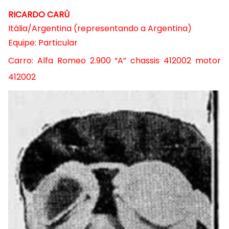
RICARDO CARÙ
Itália/Argentina (representando a Argentina)
Equipe: Particular
Carro: Alfa Romeo 2.900 “A” chassis 412002 motor
412002