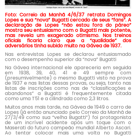
Foto: Correio da Manhã 4/6/37 retrata Domingos
Lopes e sua “nova” Bugatti cercado de seus “fans”. A
declaração de Lopes “não estou fora do páreo”
mostra seu entusiasmo com o Bugatti mais potente,
mas revela um exagerado otimismo. Nos treinos
oficiais ficaria claro que a “qualidade” dos
adversários tinha subido muito na Gávea de 1937.
Nas entrevistas Lopes se declarou entusiasmado
com o desempenho superior da “nova” Bugatti
Na Gávea internacional ele apareceria em seguida
em 1938, 39, 40, 41 e 49 sempre com
(presumivelmente) o mesmo Bugatti visto na prova
de 1937 e nas listas dessas provas, ou seja, tanto nas
listas de inscrições como nas de “classificações e
abandonos” a Bugatti é frequentemente citada
como uma T51 e a cilindrada como 2,3 litros.
Muitos anos mais tarde, na Gávea de 1949 o carro de
Lopes (já então anunciado pelo Correio da Manhã de
27/3/49 como sua “velha Bugatti”) foi protagonista
de um incrível acidente após um toque com o
Maserati do futuro campeão mundial Alberto Ascari.
Ao tentar colocar mais uma volta no Bugatti