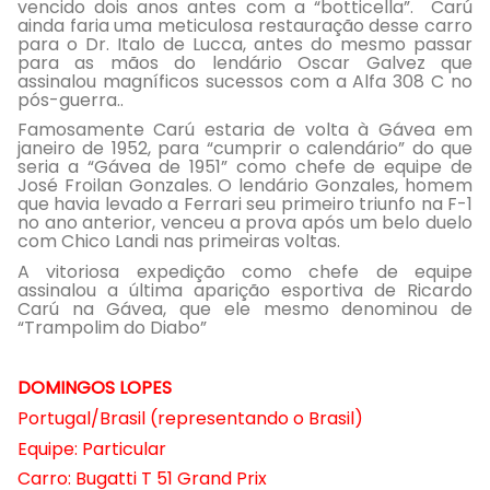
vencido dois anos antes com a “botticella”. Carú
ainda faria uma meticulosa restauração desse carro
para o Dr. Italo de Lucca, antes do mesmo passar
para as mãos do lendário Oscar Galvez que
assinalou magníficos sucessos com a Alfa 308 C no
pós-guerra..
Famosamente Carú estaria de volta à Gávea em
janeiro de 1952, para “cumprir o calendário” do que
seria a “Gávea de 1951” como chefe de equipe de
José Froilan Gonzales. O lendário Gonzales, homem
que havia levado a Ferrari seu primeiro triunfo na F-1
no ano anterior, venceu a prova após um belo duelo
com Chico Landi nas primeiras voltas.
A vitoriosa expedição como chefe de equipe
assinalou a última aparição esportiva de Ricardo
Carú na Gávea, que ele mesmo denominou de
“Trampolim do Diabo”
DOMINGOS LOPES
Portugal/Brasil (representando o Brasil)
Equipe: Particular
Carro: Bugatti T 51 Grand Prix