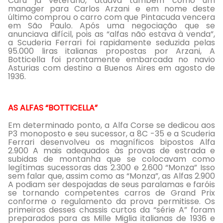
Carú já veterano, atuava também como um
manager para Carlos Arzani e em nome deste
último comprou o carro com que Pintacuda vencera
em São Paulo. Após uma negociação que se
anunciava difícil, pois as “alfas não estava à venda”,
a Scuderia Ferrari foi rapidamente seduzida pelas
95.000 liras italianas propostas por Arzani, A
Botticella foi prontamente embarcada no navio
Asturias com destino a Buenos Aires em agosto de
1936.
AS ALFAS “BOTTICELLA”
Em determinado ponto, a Alfa Corse se dedicou aos
P3 monoposto e seu sucessor, a 8C -35 e a Scuderia
Ferrari desenvolveu os magníficos bipostos Alfa
2.900 A mais adequados às provas de estrada e
subidas de montanha que se colocavam como
legítimas sucessoras das 2.300 e 2.600 “Monza” Isso
sem falar que, assim como as “Monza”, as Alfas 2.900
A podiam ser despojadas de seus paralamas e faróis
se tornando competentes carros de Grand Prix
conforme o regulamento da prova permitisse. Os
primeiros desses chassis curtos da “série A” foram
preparados para as Mille Miglia italianas de 1936 e