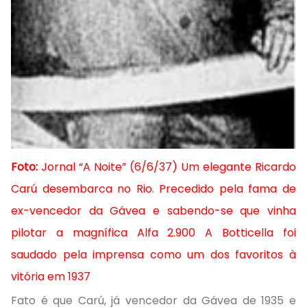
Foto:
Jornal “A Noite” (6/6/37) Um elegante Ricardo
Carú desembarca no Rio. Precedido pela fama de
ex-vencedor da Gávea e sabendo-se que vinha
pilotar a magnífica Alfa 2.900 A Botticella foi
saudado pela imprensa como um dos favoritos à
vitória em 1937
Fato é que Carú, já vencedor da Gávea de 1935 e