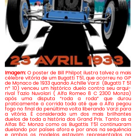
Imagem:
O poster de Bill Philpot ilustra talvez a mais
célebre vitória de um Bugatti T51, que ocorreu no GP
de Monaco de 1933 quando Achille Varzi (Bugatti T 51
nº 10) venceu um histórico duelo contra seu arqui-
rival Tazio Nuvolari ( Alfa Romeo 8 C 2300 Monza)
após uma
disputa “roda a roda” que durou
praticamente a corrida toda até que a Alfa pegou
fogo no final da penúltima volta liberando Varzi para
a vitória. É considerado um dos mais brilhantes
duelos de toda a história dos Grand Prix. Tanto as a
Alfas 8C Monza como os Bugattis T51 continuaram
duelando por países afora e por anos na sequência
e ambos os modelos estavam representados na