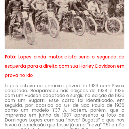
Foto
: Lopes ainda motociclista seria o segundo da
esquerda para a direita com sua Harley Davidson em
prova no Rio
Lopes estava na primeira gávea de 1933 com Essex
adaptado. Reapareceu nas edições de 1934 e 1935
com um Hudson adaptado e surgiu na edição de 1936
com um Bugatti. Esse carro foi identificado, em
seguida, por ocasião do GP de São Paulo de 1936
como um modelo T37-A. Notem, porém, que a
imprensa em junho de 1937 apresenta a foto de
Domingos Lopes com sua “nova” Bugatti” o que nos
levou à conclusão que fosse já uma “nova” T51 e não