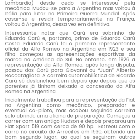
Lombardia) desde cedo se interessou pela
mecânica. Mudou-se para a Argentina mas voltou à
Itália para lutar na Primeira Guerra Mundial. Após
casar-se e residir temporariamente na França,
voltou à Argentina, dessa vez em definitivo.
Interessante notar que Carú era sobrinho de
Eduardo Carú e, portanto, primo de Eduardo Carú
Costa. Eduardo Carú foi o primeiro representante
oficial da Alfa Romeo na Argentina em 1923 e seu
filho começou as apresentações esportivas da
marca na América do Sul. No entanto, em 1926 a
representação da Alfa Romeo, após longa disputa,
passou dos Carú para Giovanni ou “Juan” Alberto
Roccatagliata. A carreira automobilística de Ricardo
Carú só deslanchou bem depois que depois que os
parentes já tinham deixado a concessão da Alfa
Romeo na Argentina.
Inicialmente trabalhou para a representação da Fiat
na Argentina como mecânico, preparador e
eventual co-piloto, mas acabou seguindo carreira
solo abrindo uma oficina de preparação. Começou a
correr com um antigo Hudson e depois preparou um
Fiat Sport 519 com cerca de 90 hp. Estreou com o
carro no circuito de Arrecifes em 1930, obtendo um
bom segundo lugar, ao qual se seguiram outros