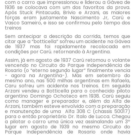
com o carro que impressionou e liderou a Gávea de
1936 se colocava com um dos favoritos da prova.
Após Stuck Pintacuda, Brivio e Arzani, as maiores
forças eram justamente Nascimento Jr, Carú e
Vasco Sameiro, e isso se confirmou pelo tempo dos
treinos
Sem antecipar a descrição da corrida, temos que
citar que a “botticella” sofreu um acidente na Gávea
de 1937 mas foi rapidamente recolocada em
condições por Carú. retornando à Argentina.
Assim, já em agosto de 1937 Carú retomou o volante
vencendo no Circuito do Parque Independência de
Rosario (o “eterno segundo lugar” finalmente vencia
- agora na Argentina-). Mas em setembro do
mesmo ano, nas 500 milhas argentinas em Rafaela,
Caru sofreu um acidente nos treinos. Em seguida
Arzani vendeu a Botticella para o conhecido piloto
argentino Domingo Ochoteco em 1938. Carú seguiu
como manager e preparador e, além da Alfa de
Arzani, também esteve envolvido com a preparação
e manutenção de uma Alfa 308 C (chassis 50017)
para o então proprietário Dr. Italo de Lucca. Chegou
a pilotar o carro uma única vez assinalando um 3º
lugar em agosto de 1939 no mesmo Circuito do
Parque Independência de Rosario onde havia