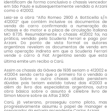
identificam de forma conclusiva o chassis vencedor
em São Paulo e subsequentemente vendido a Arzani
como o 412002.
Leia-se a obra “Alfa Romeo 2900 A Botticella s/n
412002” que contém inclusive os documentos de
venda do carro confirmando a numeração do
chassis e do motor e a placa de circulação italiana
MO 8735. Resumidamente o chassis 412002 foi, na
prática, vendido pela Scuderia Ferrari e pago por
Arzani. Do ponto de vista formal os autores
argentinos revelam os documentos de venda em
uma operação indireta em que a Scuderia Ferrari
vende o carro à Fiat Argentina sendo que esta
última emite um recibo a Carú.
Assim os chassis da Gávea de 1936 seriam o 412002 e
412004 sendo certo que o primeiro foi o vendido a
Arzani. Sobre o outro chassis citado persistem
dúvidas pois teriam existido talvez dois 412003 e
além do livro dos especialistas argentinos, outra
obra básica sobre o assunto é célebre livro de
Simon Moore sobre as Alfas 2.900
Carú, já veterano, prosseguiu como piloto, mas
progressivamente assumiu o papel de manager e
preparador da estrela ascendente Carlos Arzani.