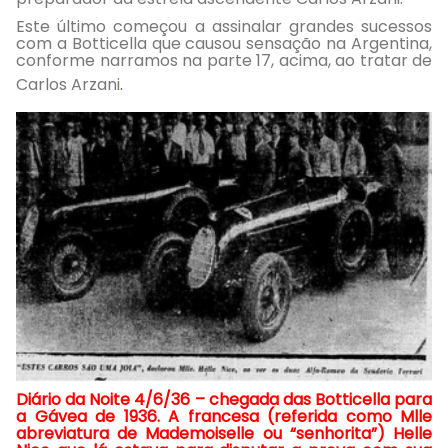
Este último começou a assinalar grandes sucessos
com a Botticella que causou sensação na Argentina,
conforme narramos na parte 17, acima, ao tratar de
Carlos Arzani
.
Diário da Noite 4/6/36 – chegada das Botticella para
a Gávea de 1936. A francesa (referida como Mlle
abreviatura de Mademoiselle ou “senhorita”) Helle