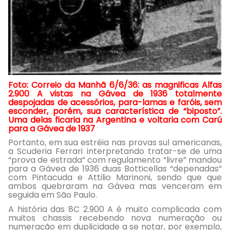
Foto: Correio da Manhã 6/6/36: as magnificas Alfas
2.900 A vistas na Gávea de 1936 totalmente
despojadas de acessórios, para-lamas e faróis, sem
esconder, porém, sua característica de “biposto”.
Uma delas ficaria na Argentina e voltaria com Carú
para a Gávea de 1937
Portanto, em sua estréia nas provas sul americanas,
a Scuderia Ferrari interpretando tratar-se de uma
“prova de estrada” com regulamento “livre” mandou
para a Gávea de 1936 duas Botticellas “depenadas”
com Pintacuda e Attilio Marinoni, sendo que que
ambos quebraram na Gávea mas venceram em
seguida em São Paulo.
A história das 8C 2.900 A é muito complicada com
muitos chassis recebendo nova numeração ou
numeração em duplicidade a se notar, por exemplo,